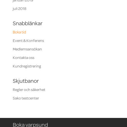
januari 2019
juli 2018
Snabblänkar
Boka tid
Event & Konferens
Medlemsansökan
Kontakta oss
Kundregistrering
Skjutbanor
Regler och säkerhet
Sako testcenter
Boka varpsund