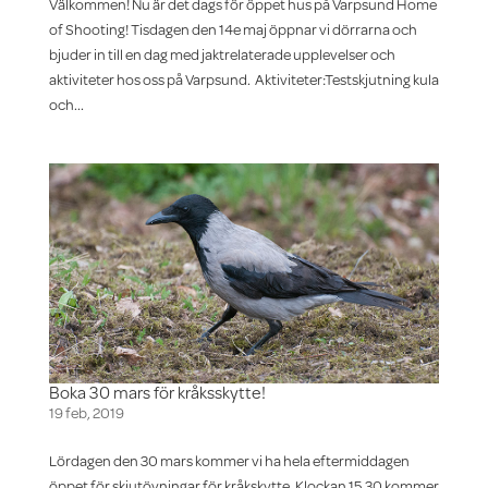
Välkommen! Nu är det dags för öppet hus på Varpsund Home
of Shooting! Tisdagen den 14e maj öppnar vi dörrarna och
bjuder in till en dag med jaktrelaterade upplevelser och
aktiviteter hos oss på Varpsund. Aktiviteter:Testskjutning kula
och...
Boka 30 mars för kråksskytte!
19 feb, 2019
Lördagen den 30 mars kommer vi ha hela eftermiddagen
öppet för skjutövningar för kråkskytte. Klockan 15.30 kommer