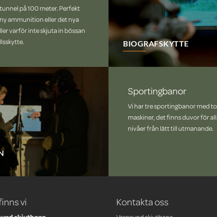
tunnel på 100 meter. Perfekt
a ny ammunition eller det nya
eller varför inte skjuta in bössan
llsskytte.
BIOGRAFSKYTTE
Sportingbanor
Vi har tre sportingbanor med to
maskiner, det finns duvor för a
nivåer från lätt till utmanande.
N
finns vi
Kontakta oss
und skjutbana
Varpsund skjutbana