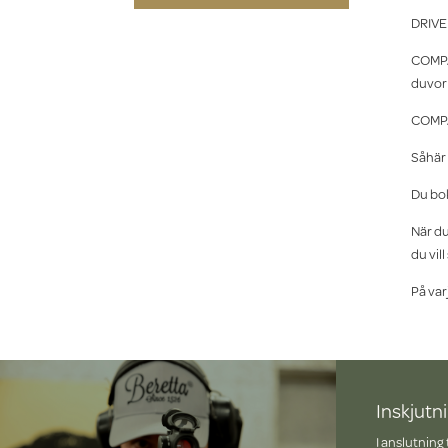
DRIVE
COMPAC
duvor 
COMPA
Såhär 
Du bo
När du
du vill
På var
Inskjutn
I anslutning 