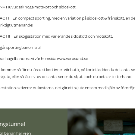
N = Huvudsak höga motskott och sidoskott.
T I = En compact sporting, med en variation på sidoskott & frånskott, en de
riktigt utmanande!
CT II = En skogsstation med varierande sidoskott och motskott.
går sportingbanorna till
kar hagelbanorna vi vår hemsida www.varpsund.se
 kommer så får du lösa ett kort inne i vår butik, på kortet laddar du det antal se
 skjuta, eller så läser vi av det antal serier du skjutit och du betalar i efterhand.
je station aktiverar du kastarna, det går att skjuta ensam med hjälp av fördröj
ingstunnel
till banan har vi en