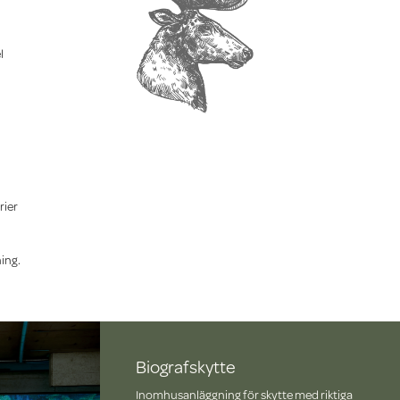
l
rier
ning.
Biografskytte
Inomhusanläggning för skytte med riktiga