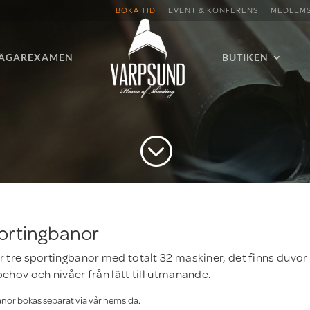
BOKA TID
EVENT & KONFERENS
MEDLEM
JÄGAREXAMEN
BUTIKEN
;
ortingbanor
ar tre sportingbanor med totalt 32 maskiner, det finns duvor
behov och nivåer från lätt till utmanande.
anor bokas separat via vår hemsida.