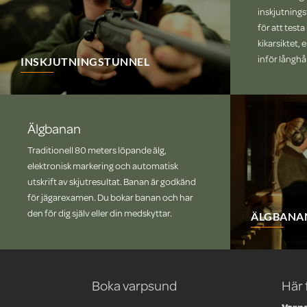
inskjutnings
för att test
kikarsiktet, 
inför långhå
INSKJUTNINGSTUNNEL
Älgbanan
Traditionell 80 meters löpande älg,
elektronisk markering och automatisk
utskrift av skjutresultat. Banan är godkänd
för jägarexamen. Du bokar banan och har
den för dig själv eller din medskyttar.
ÄLGBANA
Boka varpsund
Här 
Varps