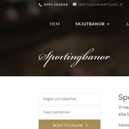
0171-142240
VARPSUND@VARPSUND.SE
HEM
SKJUTBANOR
Sportingbanor
Sp
Regler och säkerhet
Vi h
Sako testcenter
alla 
Alla b
BOKA TID ONLINE