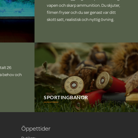
vapen och skarp ammunition. Du skjuter,
filmen fryser och du ser genast var ditt
skott satt, realistisk och nyttig övning.
talt 26
lla behov och
SPORTINGBANOR
Öppettider
Butiken: