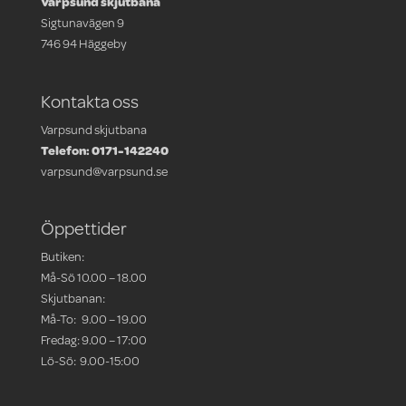
Varpsund skjutbana
Sigtunavägen 9
746 94 Häggeby
Kontakta oss
Varpsund skjutbana
Telefon: 0171-142240
varpsund@varpsund.se
Öppettider
Butiken:
Må-Sö 10.00 – 18.00
Skjutbanan:
Må-To: 9.00 – 19.00
Fredag: 9.00 – 17:00
Lö-Sö: 9.00-15:00