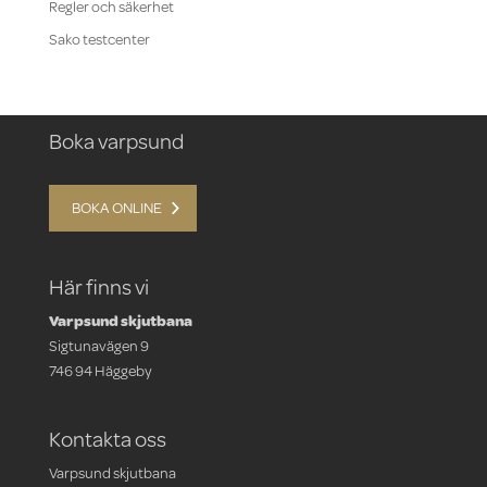
Regler och säkerhet
Sako testcenter
Boka varpsund
BOKA ONLINE
Här finns vi
Varpsund skjutbana
Sigtunavägen 9
746 94 Häggeby
Kontakta oss
Varpsund skjutbana