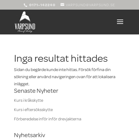
0171-142240
VARPSUND@VARPSUND.SE
Inga resultat hittades
Sidan du begärde kunde inte hittas. Försök förfina din
sökning eller använd navigeringen ovan för att lokalisera
inlägget.
Senaste Nyheter
Kurs i kråkskytte
Kurs i eftersöksskytte
Förberedelse inför inför drevjakterna
Nyhetsarkiv